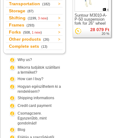
Transportation
(182)
4
Storage
(87)
Suntour M3010-A-
Shifting
(1199,
3 new
)
P-50 suspension
fork for 26" wheel
Frames
(293)
28 079 Ft
Forks
(508,
1 new
)
20 %
Other products
(26)
Complete sets
(13)
Why us?
Mikorra tudjátok szállítani
a terméket?
How can I buy?
Hogyan egészíthetem ki a
rendelésem?
Shipping informations
Credit card payment
Csomagcsere.
Egyszerűbb, mint
gondolnád!
Blog
Elállás a szerződéstől