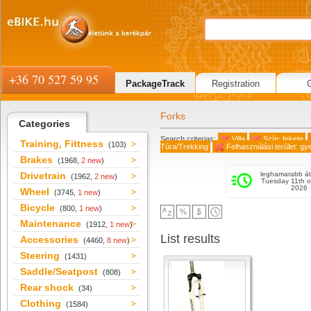
+36 70 527 59 95
PackageTrack
Registration
Forks
Categories
Search criterias:
Villa
Szín: fekete
Training, Fittness
(103)
Túra/Trekking
Felhasználási terület: gy
Brakes
(1968,
2 new
)
Drivetrain
leghamarabb át
(1962,
2 new
)
Tuesday 11th o
2026
Wheel
(3745,
1 new
)
Bicycle
(800,
1 new
)
Maintenance
(1912,
1 new
)
List results
Accessories
(4460,
8 new
)
Steering
(1431)
Saddle/Seatpost
(808)
Rear shock
(34)
Clothing
(1584)