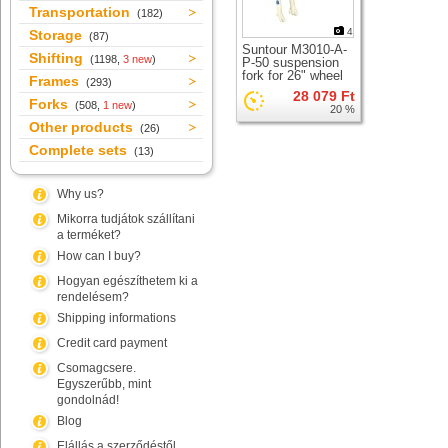
Transportation
(182)
4
Storage
(87)
Suntour M3010-A-
Shifting
(1198,
3 new
)
P-50 suspension
fork for 26" wheel
Frames
(293)
28 079 Ft
Forks
(508,
1 new
)
20 %
Other products
(26)
Complete sets
(13)
Why us?
Mikorra tudjátok szállítani
a terméket?
How can I buy?
Hogyan egészíthetem ki a
rendelésem?
Shipping informations
Credit card payment
Csomagcsere.
Egyszerűbb, mint
gondolnád!
Blog
Elállás a szerződéstől