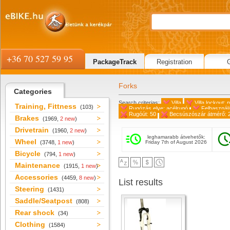
+36 70 527 59 95
PackageTrack
Registration
Forks
Categories
Search criterias:
Villa
Villa lockout: 
Training, Fittness
(103)
Rugózás elve: acélrugó
Felhasználá
Rugóút: 50
Becsúszószár átmérő: 
Brakes
(1969,
2 new
)
Drivetrain
(1960,
2 new
)
leghamarabb átvehetők:
Wheel
(3748,
1 new
)
Friday 7th of August 2026
Bicycle
(794,
1 new
)
Maintenance
(1915,
1 new
)
Accessories
(4459,
8 new
)
List results
Steering
(1431)
Saddle/Seatpost
(808)
Rear shock
(34)
Clothing
(1584)