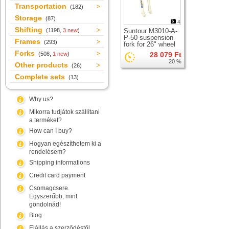
Transportation
(182)
Storage
(87)
4
Shifting
(1198,
3 new
)
Suntour M3010-A-
P-50 suspension
Frames
(293)
fork for 26" wheel
Forks
(508,
1 new
)
28 079 Ft
20 %
Other products
(26)
Complete sets
(13)
Why us?
Mikorra tudjátok szállítani
a terméket?
How can I buy?
Hogyan egészíthetem ki a
rendelésem?
Shipping informations
Credit card payment
Csomagcsere.
Egyszerűbb, mint
gondolnád!
Blog
Elállás a szerződéstől