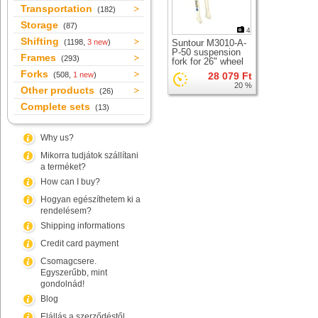
Transportation
(182)
Storage
(87)
4
Shifting
(1198,
3 new
)
Suntour M3010-A-
P-50 suspension
Frames
(293)
fork for 26" wheel
Forks
(508,
1 new
)
28 079 Ft
20 %
Other products
(26)
Complete sets
(13)
Why us?
Mikorra tudjátok szállítani
a terméket?
How can I buy?
Hogyan egészíthetem ki a
rendelésem?
Shipping informations
Credit card payment
Csomagcsere.
Egyszerűbb, mint
gondolnád!
Blog
Elállás a szerződéstől