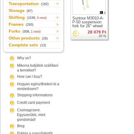
Transportation
(182)
Storage
(87)
4
Shifting
(1199,
3 new
)
Suntour M3010-A-
P-50 suspension
Frames
(293)
fork for 26" wheel
Forks
(508,
1 new
)
28 079 Ft
20 %
Other products
(26)
Complete sets
(13)
Why us?
Mikorra tudjátok szállítani
a terméket?
How can I buy?
Hogyan egészíthetem ki a
rendelésem?
Shipping informations
Credit card payment
Csomagcsere.
Egyszerűbb, mint
gondolnád!
Blog
Elállás a szerződéstől