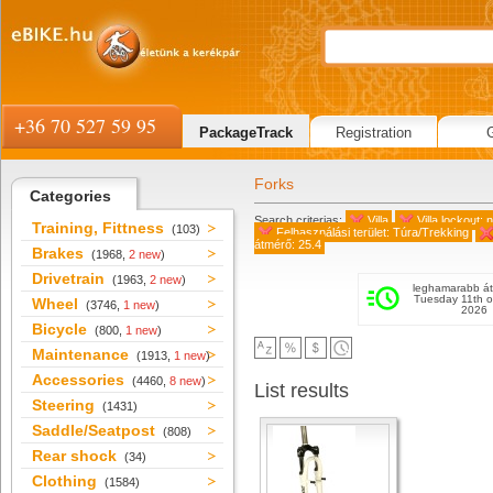
+36 70 527 59 95
PackageTrack
Registration
Forks
Categories
Search criterias:
Villa
Villa lockout: 
Training, Fittness
(103)
Felhasználási terület: Túra/Trekking
átmérő: 25.4
Brakes
(1968,
2 new
)
Drivetrain
(1963,
2 new
)
leghamarabb át
Tuesday 11th o
Wheel
(3746,
1 new
)
2026
Bicycle
(800,
1 new
)
Maintenance
(1913,
1 new
)
Accessories
(4460,
8 new
)
List results
Steering
(1431)
Saddle/Seatpost
(808)
Rear shock
(34)
Clothing
(1584)