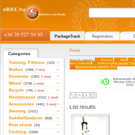
+36 70 527 59 95
PackageTrack
Registration
Forks
Categories
Search criterias:
Suntour
Villa
V
Training, Fittness
(103)
elve: acélrugó
Felhasználási terület: Tú
Becsúszószár átmérő: 25.4
Brakes
(1969,
2 new
)
Drivetrain
(1963,
2 new
)
leghamarabb át
Monday 10th o
Wheel
(3746,
1 new
)
2026
Bicycle
(794,
1 new
)
Maintenance
(1913,
1 new
)
Accessories
(4461,
8 new
)
List results
Steering
(1431)
Saddle/Seatpost
(808)
Rear shock
(34)
Clothing
(1584)