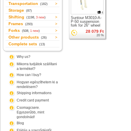
Transportation
(182)
Storage
(87)
4
Shifting
(1198,
3 new
)
Suntour M3010-A-
P-50 suspension
Frames
(293)
fork for 26" wheel
Forks
(508,
1 new
)
28 079 Ft
20 %
Other products
(26)
Complete sets
(13)
Why us?
Mikorra tudjátok szállítani
a terméket?
How can I buy?
Hogyan egészíthetem ki a
rendelésem?
Shipping informations
Credit card payment
Csomagcsere.
Egyszerűbb, mint
gondolnád!
Blog
Elállás a szerződéstől