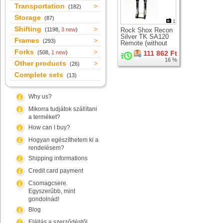
Transportation
(182)
Storage
(87)
1
Shifting
(1198,
3 new
)
Rock Shox Recon
Silver TK SA120
Frames
(293)
Remote (without
LO lever)
Forks
(508,
1 new
)
111 862 Ft
suspension fork for
16 %
26" wheel
Other products
(26)
Complete sets
(13)
Why us?
Mikorra tudjátok szállítani
a terméket?
How can I buy?
Hogyan egészíthetem ki a
rendelésem?
Shipping informations
Credit card payment
Csomagcsere.
Egyszerűbb, mint
gondolnád!
Blog
Elállás a szerződéstől