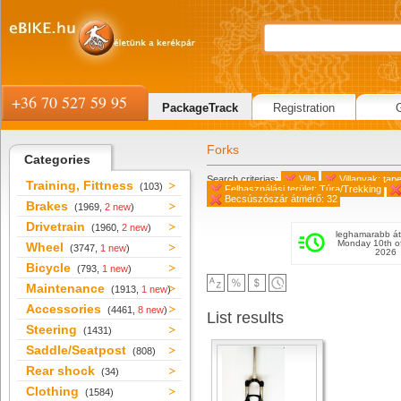
+36 70 527 59 95
PackageTrack
Registration
Forks
Categories
Search criterias:
Villa
Villanyak: tap
Training, Fittness
(103)
Felhasználási terület: Túra/Trekking
Becsúszószár átmérő: 32
Brakes
(1969,
2 new
)
Drivetrain
(1960,
2 new
)
leghamarabb át
Monday 10th o
Wheel
(3747,
1 new
)
2026
Bicycle
(793,
1 new
)
Maintenance
(1913,
1 new
)
Accessories
(4461,
8 new
)
List results
Steering
(1431)
Saddle/Seatpost
(808)
Rear shock
(34)
Clothing
(1584)