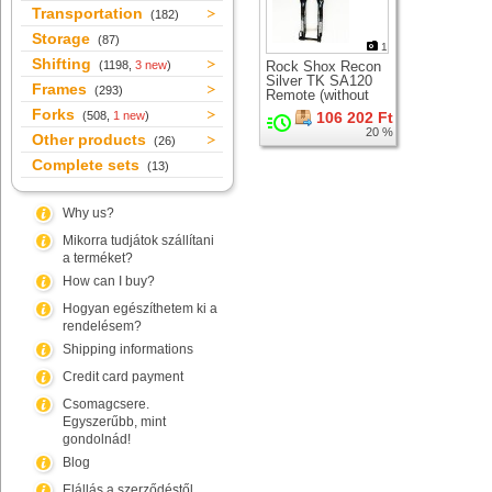
Transportation
(182)
Storage
(87)
1
Shifting
(1198,
3 new
)
Rock Shox Recon
Silver TK SA120
Frames
(293)
Remote (without
LO lever)
Forks
(508,
1 new
)
106 202 Ft
suspension fork for
20 %
26" wheel
Other products
(26)
Complete sets
(13)
Why us?
Mikorra tudjátok szállítani
a terméket?
How can I buy?
Hogyan egészíthetem ki a
rendelésem?
Shipping informations
Credit card payment
Csomagcsere.
Egyszerűbb, mint
gondolnád!
Blog
Elállás a szerződéstől