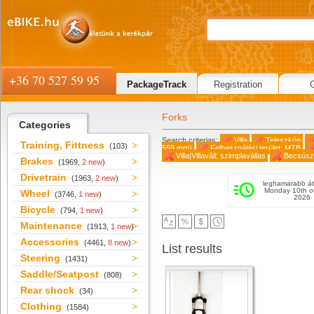
+36 70 527 59 95
PackageTrack
Registration
Forks
Categories
Search criterias:
Villa
Teleszkóp
Training, Fittness
(103)
559 mm)
Felhasználási terület: MTB
Villa|Villaváll: szimplavállas
Becsúsz
Brakes
(1969,
2 new
)
Drivetrain
(1963,
2 new
)
leghamarabb át
Monday 10th o
Wheel
(3746,
1 new
)
2026
Bicycle
(794,
1 new
)
Maintenance
(1913,
1 new
)
Accessories
(4461,
8 new
)
List results
Steering
(1431)
Saddle/Seatpost
(808)
Rear shock
(34)
Clothing
(1584)