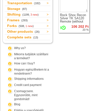
Transportation
(182)
Storage
(87)
1
Shifting
(1199,
3 new
)
Rock Shox Recon
Silver TK SA120
Frames
(293)
Remote (without
LO lever)
Forks
(508,
1 new
)
106 202 Ft
suspension fork for
20 %
26" wheel
Other products
(26)
Complete sets
(13)
Why us?
Mikorra tudjátok szállítani
a terméket?
How can I buy?
Hogyan egészíthetem ki a
rendelésem?
Shipping informations
Credit card payment
Csomagcsere.
Egyszerűbb, mint
gondolnád!
Blog
Elállás a szerződéstől