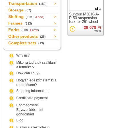
Transportation
(182)
4
Storage
(87)
Suntour M3010-A-
Shifting
(1199,
3 new
)
P-50 suspension
fork for 26" wheel
Frames
(293)
28 079 Ft
Forks
(508,
1 new
)
20 %
Other products
(26)
Complete sets
(13)
Why us?
Mikorra tudjátok szállítani
a terméket?
How can I buy?
Hogyan egészíthetem ki a
rendelésem?
Shipping informations
Credit card payment
Csomagcsere.
Egyszerűbb, mint
gondolnád!
Blog
Elállás a szerződéstől