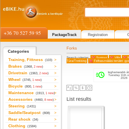
+36 70 527 59 95
PackageTrack
Registration
Forks
Categories
Search criterias:
Suntour
Villa
Training, Fittness
(103)
Túra/Trekking
Felhasználási terület: gy
Brakes
(1968,
2 new
)
Drivetrain
leghamarabb át
(1963,
2 new
)
Tuesday 11th o
2026
Wheel
(3745,
1 new
)
Bicycle
(800,
1 new
)
Maintenance
(1913,
1 new
)
List results
Accessories
(4460,
8 new
)
Steering
(1431)
Saddle/Seatpost
(808)
Rear shock
(34)
Clothing
(1584)