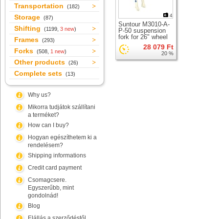
Transportation
(182)
4
Storage
(87)
Suntour M3010-A-
Shifting
(1199,
3 new
)
P-50 suspension
fork for 26" wheel
Frames
(293)
28 079 Ft
Forks
(508,
1 new
)
20 %
Other products
(26)
Complete sets
(13)
Why us?
Mikorra tudjátok szállítani
a terméket?
How can I buy?
Hogyan egészíthetem ki a
rendelésem?
Shipping informations
Credit card payment
Csomagcsere.
Egyszerűbb, mint
gondolnád!
Blog
Elállás a szerződéstől