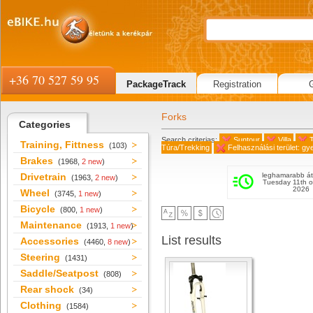
+36 70 527 59 95
PackageTrack
Registration
Forks
Categories
Search criterias:
Suntour
Villa
Training, Fittness
(103)
Túra/Trekking
Felhasználási terület: gy
Brakes
(1968,
2 new
)
Drivetrain
leghamarabb át
(1963,
2 new
)
Tuesday 11th o
2026
Wheel
(3745,
1 new
)
Bicycle
(800,
1 new
)
Maintenance
(1913,
1 new
)
List results
Accessories
(4460,
8 new
)
Steering
(1431)
Saddle/Seatpost
(808)
Rear shock
(34)
Clothing
(1584)