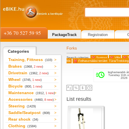
+36 70 527 59 95
PackageTrack
Registration
Forks
Categories
Search criterias:
Suntour
Villa
Training, Fittness
(103)
fék
Felhasználási terület: Túra/Trekking
Brakes
(1968,
2 new
)
Drivetrain
leghamarabb át
(1962,
2 new
)
Tuesday 11th o
2026
Wheel
(3745,
1 new
)
Bicycle
(800,
1 new
)
Maintenance
(1912,
1 new
)
List results
Accessories
(4460,
8 new
)
Steering
(1429)
Saddle/Seatpost
(808)
Rear shock
(34)
Clothing
(1584)