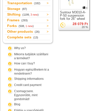
Transportation
(182)
4
Storage
(87)
Suntour M3010-A-
Shifting
(1199,
3 new
)
P-50 suspension
fork for 26" wheel
Frames
(293)
28 079 Ft
Forks
(508,
1 new
)
20 %
Other products
(26)
Complete sets
(13)
Why us?
Mikorra tudjátok szállítani
a terméket?
How can I buy?
Hogyan egészíthetem ki a
rendelésem?
Shipping informations
Credit card payment
Csomagcsere.
Egyszerűbb, mint
gondolnád!
Blog
Elállás a szerződéstől