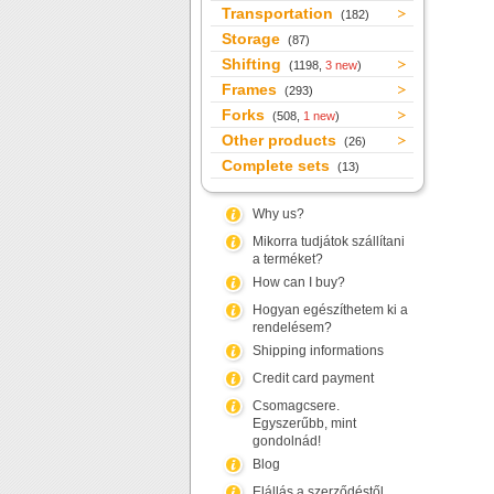
Transportation
(182)
Storage
(87)
Shifting
(1198,
3 new
)
Frames
(293)
Forks
(508,
1 new
)
Other products
(26)
Complete sets
(13)
Why us?
Mikorra tudjátok szállítani
a terméket?
How can I buy?
Hogyan egészíthetem ki a
rendelésem?
Shipping informations
Credit card payment
Csomagcsere.
Egyszerűbb, mint
gondolnád!
Blog
Elállás a szerződéstől