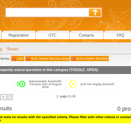
Registration
GTC
Contacts
FAQ
ng
Shoes
iterias:
Cipő
Szín: fekete-fukszia-sárga
ezen a héten átvehető
equently asked questions in this category (
TOGGLE_OPEN
)
leghamarabb átvehetők:
Tuesday 11th of August
jövő hét végéig átvehető
2026
1. page (1–0)
esults
0 pro
e were no results with the specified criteria. Please filter with other criteria or contac
h