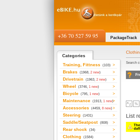
+36 70 527 59 95
PackageTrack
Clothi
Categories
Search cr
Training, Fittness
(103)
Brakes
(1968,
2 new
)
Fr
Drivetrain
(1963,
2 new
)
Wheel
(3746,
1 new
)
Bicycle
(795,
1 new
)
Maintenance
(1913,
1 new
)
Accessories
(4459,
8 new
)
Steering
List r
(1431)
Saddle/Seatpost
(808)
Ther
daf
Rear shock
(34)
Clothing
(1584)