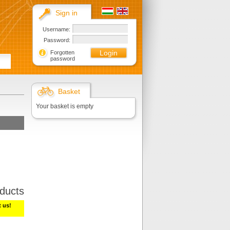
Sign in
Username:
Password:
Forgotten
password
Basket
Your basket is empty
ducts
t us!