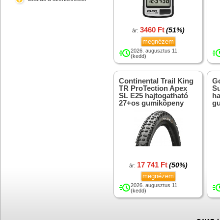
3460 Ft
(51%)
ár:
megnézem
2026. augusztus 11.
(kedd)
Continental Trail King
Go
TR ProTection Apex
Su
SL E25 hajtogatható
ha
27+os gumiköpeny
g
17 741 Ft
(50%)
ár:
megnézem
2026. augusztus 11.
(kedd)