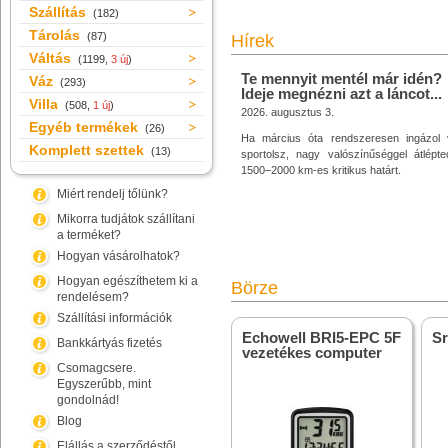
Szállítás
(182)
Tárolás
(87)
Hírek
Váltás
(1199,
3 új
)
Te mennyit mentél már idén?
Váz
(293)
Ideje megnézni azt a láncot...
Villa
(508,
1 új
)
2026. augusztus 3.
Egyéb termékek
(26)
Ha március óta rendszeresen ingázol 
Komplett szettek
(13)
sportolsz, nagy valószínűséggel átlépt
1500–2000 km-es kritikus határt.
Miért rendelj tőlünk?
Mikorra tudjátok szállítani
a terméket?
Hogyan vásárolhatok?
Hogyan egészíthetem ki a
Börze
rendelésem?
Szállítási információk
Echowell BRI5-EPC 5F
S
Bankkártyás fizetés
vezetékes computer
Csomagcsere.
Egyszerűbb, mint
gondolnád!
Blog
Elállás a szerződéstől