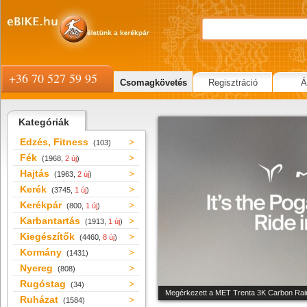
+36 70 527 59 95
Csomagkövetés
Regisztráció
Á
Kategóriák
Edzés, Fitness
(103)
Fék
(1968,
2 új
)
Hajtás
(1963,
2 új
)
Kerék
(3745,
1 új
)
Kerékpár
(800,
1 új
)
Karbantartás
(1913,
1 új
)
Kiegészítők
(4460,
8 új
)
Kormány
(1431)
Nyereg
(808)
Rugóstag
(34)
Megérkezett a MET Trenta 3K Carbon Rain
Ruházat
(1584)