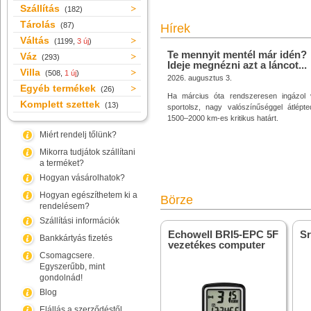
Szállítás
(182)
Tárolás
(87)
Hírek
Váltás
(1199,
3 új
)
Te mennyit mentél már idén?
Váz
(293)
Ideje megnézni azt a láncot...
Villa
(508,
1 új
)
2026. augusztus 3.
Egyéb termékek
(26)
Ha március óta rendszeresen ingázol 
Komplett szettek
(13)
sportolsz, nagy valószínűséggel átlépt
1500–2000 km-es kritikus határt.
Miért rendelj tőlünk?
Mikorra tudjátok szállítani
a terméket?
Hogyan vásárolhatok?
Hogyan egészíthetem ki a
Börze
rendelésem?
Szállítási információk
Echowell BRI5-EPC 5F
S
Bankkártyás fizetés
vezetékes computer
Csomagcsere.
Egyszerűbb, mint
gondolnád!
Blog
Elállás a szerződéstől