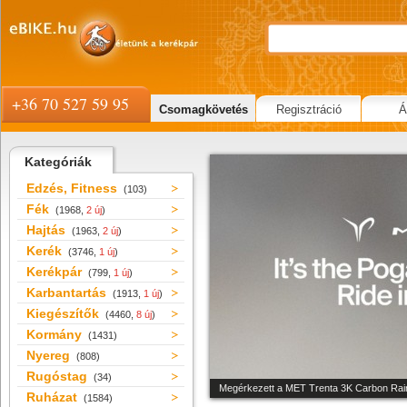
+36 70 527 59 95
Csomagkövetés
Regisztráció
Á
Kategóriák
Edzés, Fitness
(103)
Fék
(1968,
2 új
)
Hajtás
(1963,
2 új
)
Kerék
(3746,
1 új
)
Kerékpár
(799,
1 új
)
Karbantartás
(1913,
1 új
)
Kiegészítők
(4460,
8 új
)
Kormány
(1431)
Nyereg
(808)
Rugóstag
(34)
Megérkezett a MET Trenta 3K Carbon Rain
Ruházat
(1584)