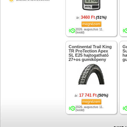
3460 Ft
(51%)
ár:
megnézem
2026. augusztus 11.
(kedd)
Continental Trail King
Go
TR ProTection Apex
Su
SL E25 hajtogatható
ha
27+os gumiköpeny
g
17 741 Ft
(50%)
ár:
megnézem
2026. augusztus 11.
(kedd)