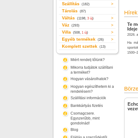
Szállítás
(182)
Tárolás
(87)
Hírek
Váltás
(1198,
3 új
)
Te m
Váz
(293)
Ideje
Villa
(508,
1 új
)
2026. 
Egyéb termékek
(26)
Ha már
Komplett szettek
(13)
sporto
1500–20
Miért rendelj tőlünk?
Mikorra tudjátok szállítani
a terméket?
Hogyan vásárolhatok?
Hogyan egészíthetem ki a
Börz
rendelésem?
Szállítási információk
Echo
Bankkártyás fizetés
veze
Csomagcsere.
Egyszerűbb, mint
gondolnád!
Blog
Elállás a szerződéstől