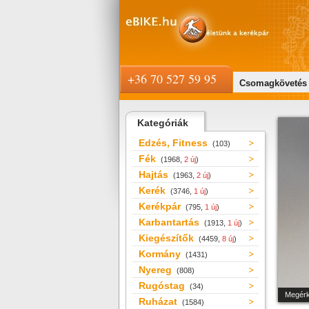
+36 70 527 59 95
Csomagkövetés
Kategóriák
Edzés, Fitness
(103)
Fék
(1968,
2 új
)
Hajtás
(1963,
2 új
)
Kerék
(3746,
1 új
)
Kerékpár
(795,
1 új
)
Karbantartás
(1913,
1 új
)
Kiegészítők
(4459,
8 új
)
Kormány
(1431)
Nyereg
(808)
Rugóstag
(34)
Megérk
Ruházat
(1584)