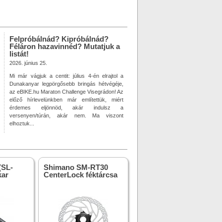
Felpróbálnád? Kipróbálnád?
Féláron hazavinnéd? Mutatjuk a
listát!
2026. június 25.
Mi már vágjuk a centit: július 4-én elrajtol a
Dunakanyar legpörgősebb bringás hétvégéje,
az eBIKE.hu Maraton Challenge Visegrádon! Az
előző hírlevelünkben már említettük, miért
érdemes eljönnöd, akár indulsz a
versenyen/túrán, akár nem. Ma viszont
elhoztuk...
(SL-
Shimano SM-RT30
kar
CenterLock féktárcsa