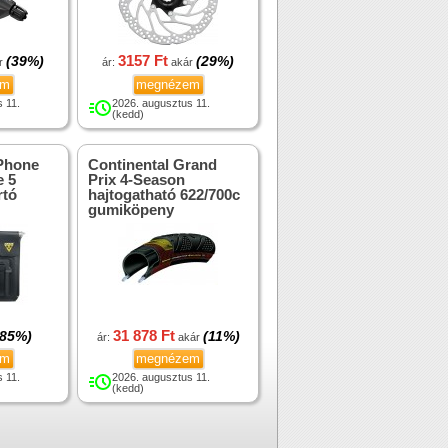
3157 Ft
(39%)
(29%)
r
ár:
akár
em
megnézem
 11.
2026. augusztus 11.
(kedd)
Phone
Continental Grand
e 5
Prix 4-Season
rtó
hajtogatható 622/700c
gumiköpeny
31 878 Ft
(85%)
(11%)
ár:
akár
em
megnézem
 11.
2026. augusztus 11.
(kedd)