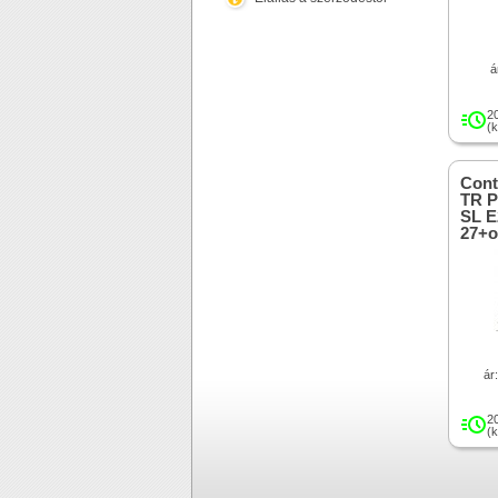
á
2
(
Cont
TR P
SL E
27+o
ár
2
(