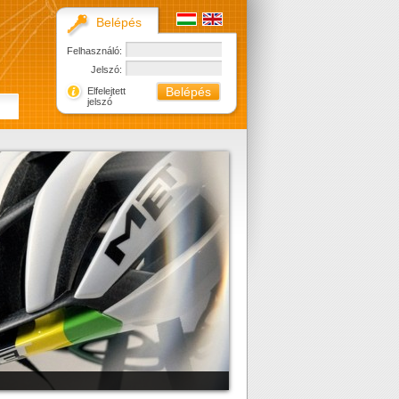
Belépés
Felhasználó:
Jelszó:
Elfelejtett
jelszó