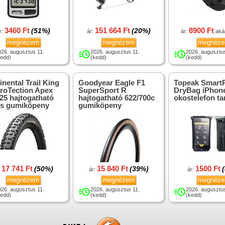
3460 Ft
151 664 Ft
8900 Ft
(51%)
(20%)
r:
ár:
ár:
aká
megnézem
megnézem
megnéz
026. augusztus 11.
2026. augusztus 11.
2026. augusztus
kedd)
(kedd)
(kedd)
inental Trail King
Goodyear Eagle F1
Topeak Smart
roTection Apex
SuperSport R
DryBag iPhon
25 hajtogatható
hajtogatható 622/700c
okostelefon ta
s gumiköpeny
gumiköpeny
17 741 Ft
15 840 Ft
1500 Ft
(50%)
(39%)
:
ár:
ár:
megnézem
megnézem
megnéz
026. augusztus 11.
2026. augusztus 11.
2026. augusztus
kedd)
(kedd)
(kedd)