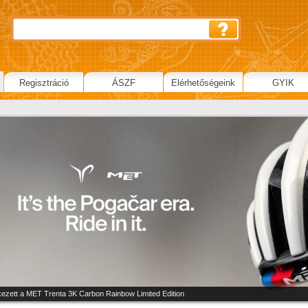
Regisztráció
ÁSZF
Elérhetőségeink
GYIK
ezett a MET Trenta 3K Carbon Rainbow Limited Edition