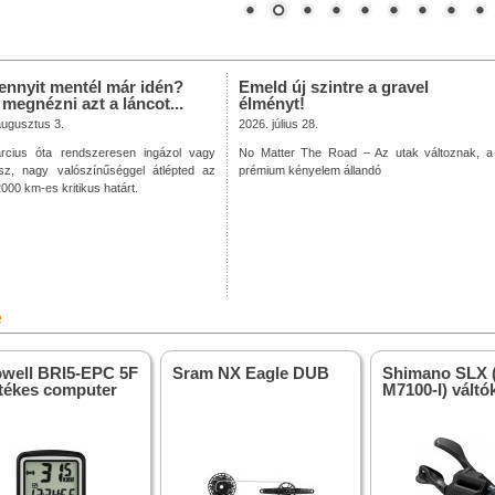
ennyit mentél már idén?
Emeld új szintre a gravel
 megnézni azt a láncot...
élményt!
augusztus 3.
2026. július 28.
cius óta rendszeresen ingázol vagy
No Matter The Road – Az utak változnak, a
lsz, nagy valószínűséggel átlépted az
prémium kényelem állandó
00 km-es kritikus határt.
e
well BRI5-EPC 5F
Sram NX Eagle DUB
Shimano SLX 
tékes computer
M7100-I) váltó