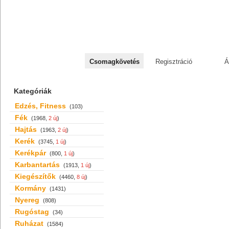
+36 70 527 59 95
Csomagkövetés
Regisztráció
Á
Kategóriák
Edzés, Fitness
(103)
Fék
(1968,
2 új
)
Hajtás
(1963,
2 új
)
Kerék
(3745,
1 új
)
Kerékpár
(800,
1 új
)
Karbantartás
(1913,
1 új
)
Kiegészítők
(4460,
8 új
)
Kormány
(1431)
Nyereg
(808)
Rugóstag
(34)
Ruházat
(1584)