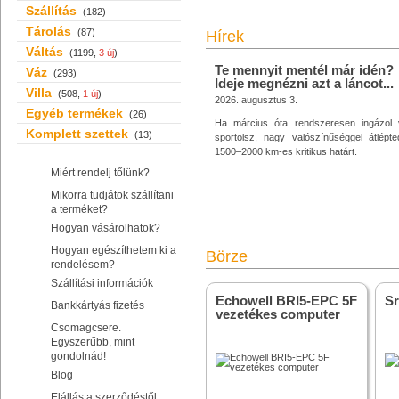
Szállítás
(182)
Tárolás
(87)
Hírek
Váltás
(1199,
3 új
)
Te mennyit mentél már idén?
Váz
(293)
Ideje megnézni azt a láncot...
Villa
(508,
1 új
)
2026. augusztus 3.
Egyéb termékek
(26)
Ha március óta rendszeresen ingázol 
Komplett szettek
(13)
sportolsz, nagy valószínűséggel átlépt
1500–2000 km-es kritikus határt.
Miért rendelj tőlünk?
Mikorra tudjátok szállítani
a terméket?
Hogyan vásárolhatok?
Hogyan egészíthetem ki a
Börze
rendelésem?
Szállítási információk
Echowell BRI5-EPC 5F
S
Bankkártyás fizetés
vezetékes computer
Csomagcsere.
Egyszerűbb, mint
gondolnád!
Blog
Elállás a szerződéstől