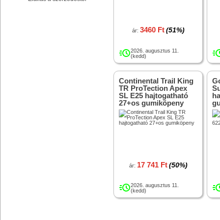
3460 Ft
(51%)
ár:
megnézem
2026. augusztus 11.
(kedd)
Continental Trail King
Go
TR ProTection Apex
Su
SL E25 hajtogatható
ha
27+os gumiköpeny
g
17 741 Ft
(50%)
ár:
megnézem
2026. augusztus 11.
(kedd)