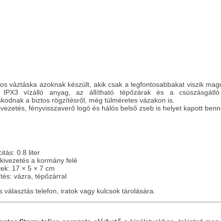
tos váztáska azoknak készült, akik csak a legfontosabbakat viszik mag
, IPX3 vízálló anyag, az állítható tépőzárak és a csúszásgátló 
kodnak a biztos rögzítésről, még túlméretes vázakon is.
vezetés, fényvisszaverő logó és hálós belső zseb is helyet kapott benn
itás: 0.8 liter
lkivezetés a kormány felé
tek: 17 × 5 × 7 cm
tés: vázra, tépőzárral
is választás telefon, iratok vagy kulcsok tárolására.