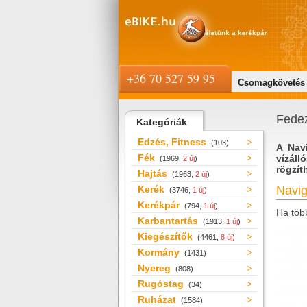
+36 70 527 59 95
Csomagkövetés
Fedez
Kategóriák
Edzés, Fitness
(103)
A Navi
Fék
vízáll
(1969,
2 új
)
rögzít
Hajtás
(1963,
2 új
)
Kerék
Navig
(3746,
1 új
)
Kerékpár
(794,
1 új
)
Ha töb
Karbantartás
(1913,
1 új
)
Kiegészítők
(4461,
8 új
)
Kormány
(1431)
Nyereg
(808)
Rugóstag
(34)
Ruházat
(1584)