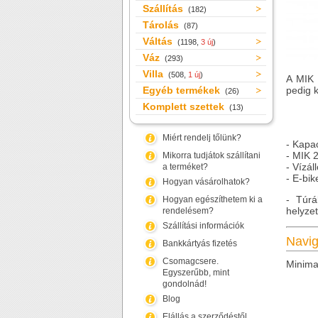
Szállítás
(182)
Tárolás
(87)
Váltás
(1198,
3 új
)
Váz
(293)
Villa
(508,
1 új
)
A MIK 
Egyéb termékek
pedig k
(26)
Komplett szettek
(13)
Miért rendelj tőlünk?
- Kapac
- MIK 2
Mikorra tudjátok szállítani
- Vízál
a terméket?
- E-bik
Hogyan vásárolhatok?
- Túrá
Hogyan egészíthetem ki a
helyzet
rendelésem?
Szállítási információk
Navig
Bankkártyás fizetés
Csomagcsere.
Minimal
Egyszerűbb, mint
gondolnád!
Blog
Elállás a szerződéstől