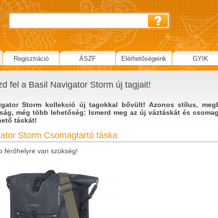
Regisztráció
ÁSZF
Elérhetőségeink
GYIK
d fel a Basil Navigator Storm új tagjait!
gator Storm kollekció új tagokkal bővült! Azonos stílus, meg
óság, még több lehetőség: Ismerd meg az új váztáskát és csomag
hető táskát!
ator Storm Csomagtartó táska
b férőhelyre van szükség!