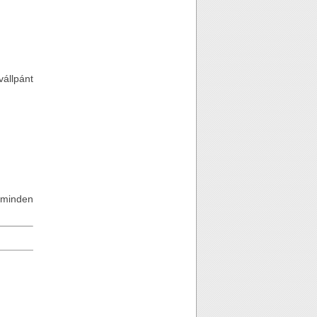
vállpánt
 minden