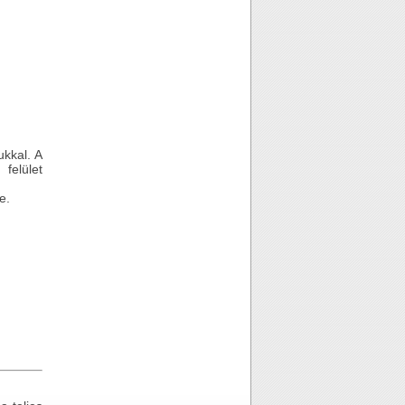
ukkal. A
felület
e.