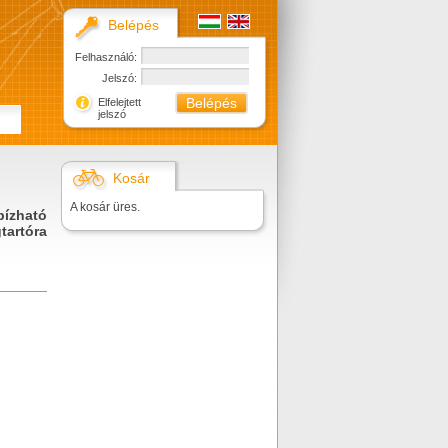
Belépés
Felhasználó:
Jelszó:
Elfelejtett
jelszó
Kosár
A kosár üres.
bízható
tartóra