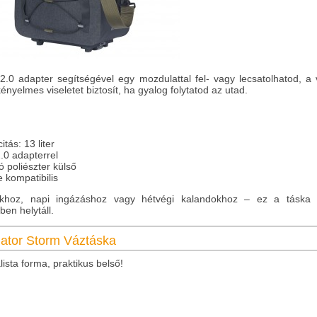
2.0 adapter segítségével egy mozdulattal fel- vagy lecsatolhatod, a 
ényelmes viseletet biztosít, ha gyalog folytatod az utad.
itás: 13 liter
.0 adapterrel
ló poliészter külső
e kompatibilis
khoz, napi ingázáshoz vagy hétvégi kalandokhoz – ez a táska
ben helytáll.
ator Storm Váztáska
ista forma, praktikus belső!