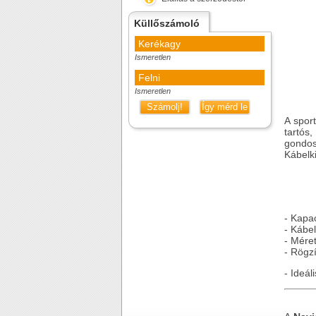
Küllőszámoló
Kerékagy
Ismeretlen
Felni
Ismeretlen
Számolj!
Így mérd le
A spor
tartós
gondos
Kábelki
- Kapac
- Kábe
- Mére
- Rögzí
- Ideál